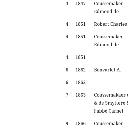
3
1847
Coussemaker
Edmond de
4
1851
Robert Charles
4
1851
Coussemaker
Edmond de
4
1851
6
1862
Bonvarlet A.
6
1862
7
1863
Coussemakaer 
& de Smyttere 
l’abbé Carnel
9
1866
Coussemaker