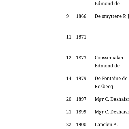
Edmond de
9
1866
De smyttere P. J
11
1871
12
1873
Coussemaker
Edmond de
14
1979
De Fontaine de
Resbecq
20
1897
Mgr C. Deshais
21
1899
Mgr C. Deshais
22
1900
Lancien A.