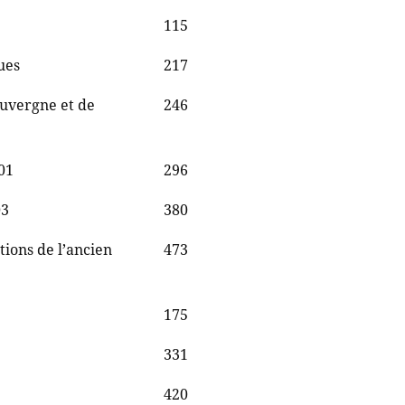
115
ues
217
Auvergne et de
246
01
296
03
380
tions de l’ancien
473
175
331
420