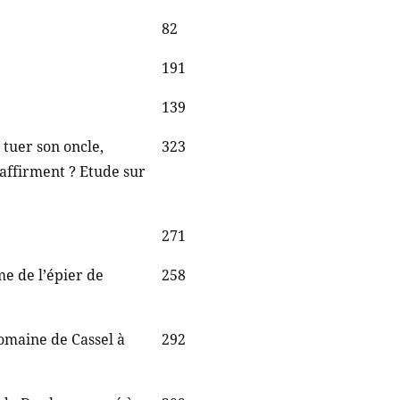
82
191
139
 tuer son oncle,
323
’affirment ? Etude sur
271
me de l’épier de
258
romaine de Cassel à
292