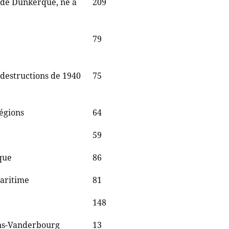
s de Dunkerque, né à
209
79
 destructions de 1940
75
régions
64
59
que
86
maritime
81
148
ens-Vanderbourg
13