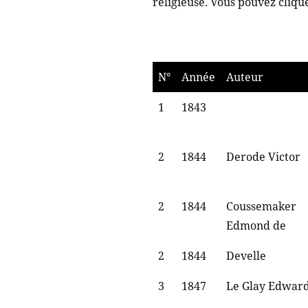
religieuse. Vous pouvez cliquer
N°
Année
Auteur
1
1843
2
1844
Derode Victor
2
1844
Coussemaker
Edmond de
2
1844
Develle
3
1847
Le Glay Edwar