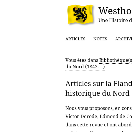
Westho
Une Histoire d
ARTICLES
NOTES
ARCHIV
Vous êtes dans
Bibliothèque(s
du Nord (1843-…)
.
Articles sur la Fla
historique du Nord 
Nous vous proposons, en consu
Victor Derode, Edmond de Cou
dans cette revue et ont abordé