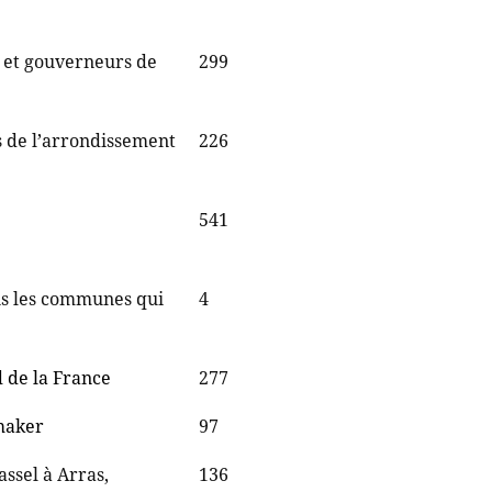
s et gouverneurs de
299
s de l’arrondissement
226
541
ns les communes qui
4
d de la France
277
emaker
97
assel à Arras,
136