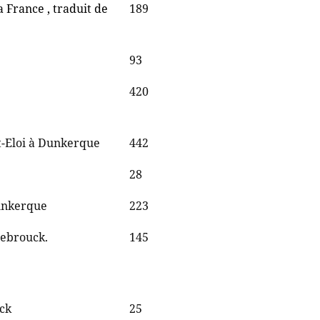
 France , traduit de
189
93
420
nt-Eloi à Dunkerque
442
28
Dunkerque
223
zebrouck.
145
ck
25