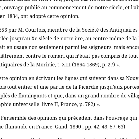
e, ouvrage publié au commencement de notre siècle, et l’ab
 en 1834, ont adopté cette opinion.
1856 par M. Courtois, membre de la Société des Antiquaires 
rlée jusqu’au Xe siècle de notre ère, au centre même de la 
tait en usage non seulement parmi les seigneurs, mais encor
niâtrement contre le roman, qui n’était pas compris de tout
uaires de la Morinie, t. XIII (1864-1869), p. 27) ».
ette opinion en écrivant les lignes qui suivent dans sa Nou
ois tout entier et une partie de la Picardie jusqu’aux por
uplés de flamingants et que, dans un grand nombre de villa
ie universelle, livre II, France, p. 782) ».
l’ensemble des opinions qui précèdent dans l’ouvrage qui a
 flamande en France. Gand, 1890 ; pp. 42, 43, 57, 63).