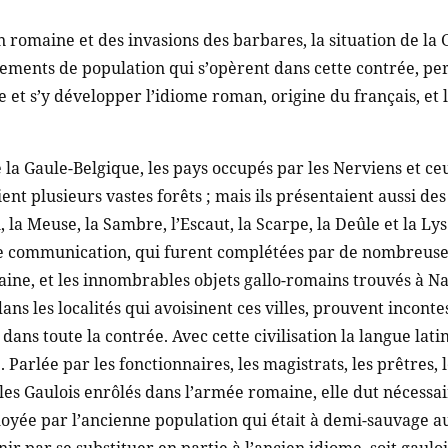
n romaine et des invasions des barbares, la situation de la 
ements de population qui s’opèrent dans cette contrée, 
 et s’y développer l’idiome roman, origine du français, et 
 la Gaule-Belgique, les pays occupés par les Nerviens et ce
ient plusieurs vastes forêts ; mais ils présentaient aussi de
la Meuse, la Sambre, l’Escaut, la Scarpe, la Deûle et la Lys l
e communication, qui furent complétées par de nombreuses 
maine, et les innombrables objets gallo-romains trouvés à N
ans les localités qui avoisinent ces villes, prouvent incon
e dans toute la contrée. Avec cette civilisation la langue lat
. Parlée par les fonctionnaires, les magistrats, les prêtres, l
 les Gaulois enrôlés dans l’armée romaine, elle dut nécess
loyée par l’ancienne population qui était à demi-sauvage a