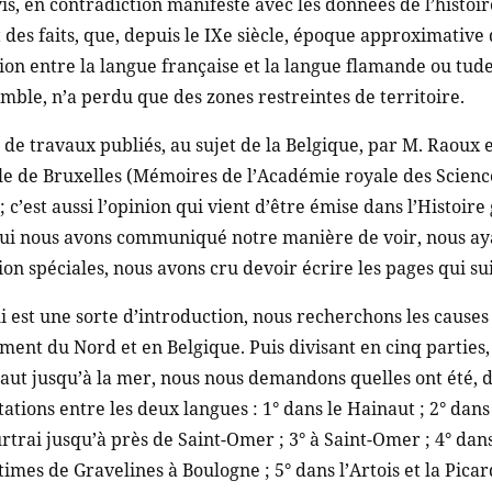
vis, en contradiction manifeste avec les données de l’histoire
des faits, que, depuis le IXe siècle, époque approximative 
on entre la langue française et la langue flamande ou tud
emble, n’a perdu que des zones restreintes de territoire.
e de travaux publiés, au sujet de la Belgique, par M. Raoux 
 de Bruxelles (Mémoires de l’Académie royale des Sciences
) ; c’est aussi l’opinion qui vient d’être émise dans l’Histoi
 qui nous avons communiqué notre manière de voir, nous aya
on spéciales, nous avons cru devoir écrire les pages qui su
 est une sorte d’introduction, nous recherchons les causes
ment du Nord et en Belgique. Puis divisant en cinq parties,
naut jusqu’à la mer, nous nous demandons quelles ont été, d
itations entre les deux langues : 1° dans le Hainaut ; 2° dan
rtrai jusqu’à près de Saint-Omer ; 3° à Saint-Omer ; 4° dan
times de Gravelines à Boulogne ; 5° dans l’Artois et la Pica