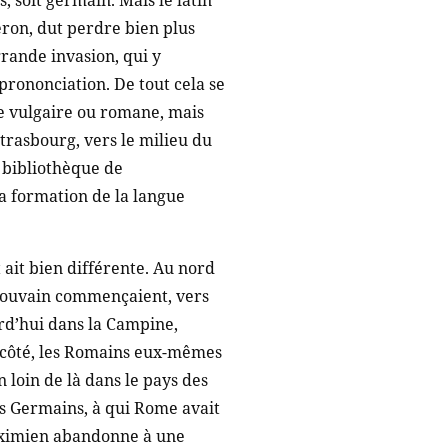
s, soit germain. Mais le latin
éron, dut perdre bien plus
grande invasion, qui y
prononciation. De tout cela se
ue vulgaire ou romane, mais
rasbourg, vers le milieu du
 bibliothèque de
la formation de la langue
t ait bien différente. Au nord
 Louvain commençaient, vers
rd’hui dans la Campine,
re côté, les Romains eux-mêmes
 loin de là dans le pays des
res Germains, à qui Rome avait
Maximien abandonne à une