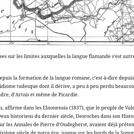
ses sur les limites auxquelles la langue flamande s’est aut
puis la formation de la langue romane, c’est-à-dire depuis
l’idiome tudesque dont il dérive, a peu à peu perdu beaucou
dre, d’Artois et même de Picardie.
s, affirme dans les Elnonensia (1837), que le peuple de V
eux historiens du dernier siècle, Desroches dans son Histo
ur les Annales de Pierre d’Oudegherst, avaient déjà préten
dixième siècle de notre ère, jusque sur les bords de la Somm