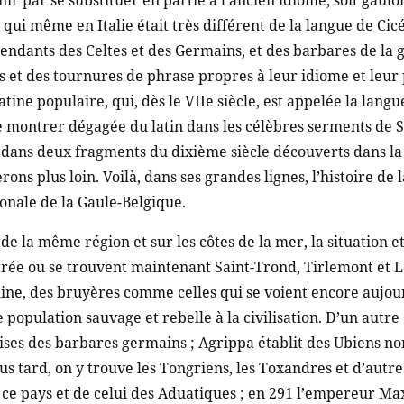
inir par se substituer en partie à l’ancien idiome, soit gauloi
 qui même en Italie était très différent de la langue de Cic
cendants des Celtes et des Germains, et des barbares de la 
s et des tournures de phrase propres à leur idiome et leur 
tine populaire, qui, dès le VIIe siècle, est appelée la lang
montrer dégagée du latin dans les célèbres serments de St
, dans deux fragments du dixième siècle découverts dans la
ons plus loin. Voilà, dans ses grandes lignes, l’histoire de 
onale de la Gaule-Belgique.
de la même région et sur les côtes de la mer, la situation e
ntrée ou se trouvent maintenant Saint-Trond, Tirlemont et
ine, des bruyères comme celles qui se voient encore aujou
e population sauvage et rebelle à la civilisation. D’un aut
rises des barbares germains ; Agrippa établit des Ubiens non
lus tard, on y trouve les Tongriens, les Toxandres et d’aut
e ce pays et de celui des Aduatiques ; en 291 l’empereur 