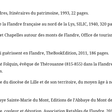
dres, Itinéraires du patrimoine, 1993, 22 pages.
e la Flandre française au nord de la Lys, SILIC, 1940, 320 p
et Chapelles autour des monts de Flandre, Office de touri
i guérissent en Flandre, TheBookEdition, 2011, 186 pages.
int Folquin, évêque de Thérouanne (815-855) dans la Flandr
s.
e du diocèse de Lille et de son territoire, du moyen âge à n
aye Sainte-Marie du Mont, Editions de l’Abbaye du Mont des
, couleur et dévotion, Association Retables de Flandre, 20