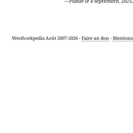
—
Publié le 4 septembre, 2025
Westhoekpedia Août 2007-2026 -
Faire un don
-
Mentions 