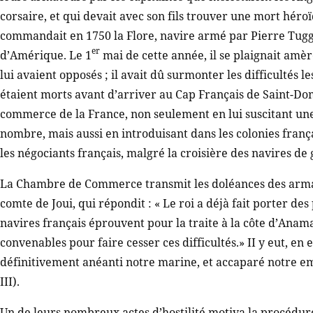
corsaire, et qui devait avec son fils trouver une mort héro
commandait en 1750 la Flore, navire armé par Pierre Tuggh
er
d’Amérique. Le 1
mai de cette année, il se plaignait amè
lui avaient opposés ; il avait dû surmonter les difficultés 
étaient morts avant d’arriver au Cap Français de Saint-Domin
commerce de la France, non seulement en lui suscitant u
nombre, mais aussi en introduisant dans les colonies franç
les négociants français, malgré la croisière des navires de gue
La Chambre de Commerce transmit les doléances des armate
comte de Joui, qui répondit : « Le roi a déjà fait porter des 
navires français éprouvent pour la traite à la côte d’Anamal
convenables pour faire cesser ces difficultés.» II y eut, en e
définitivement anéanti notre marine, et accaparé notre emp
III).
Un de leurs nombreux actes d’hostilité motiva la procédure