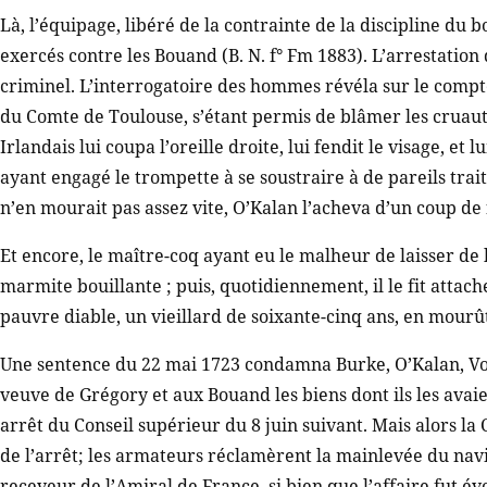
Là, l’équipage, libéré de la contrainte de la discipline du b
exercés contre les Bouand (B. N. f° Fm 1883). L’arrestation 
criminel. L’interrogatoire des hommes révéla sur le compte
du Comte de Toulouse, s’étant permis de blâmer les cruautés 
Irlandais lui coupa l’oreille droite, lui fendit le visage, et
ayant engagé le trompette à se soustraire à de pareils trai
n’en mourait pas assez vite, O’Kalan l’acheva d’un coup de f
Et encore, le maître-coq ayant eu le malheur de laisser de l
marmite bouillante ; puis, quotidiennement, il le fit attach
pauvre diable, un vieillard de soixante-cinq ans, en mourû
Une sentence du 22 mai 1723 condamna Burke, O’Kalan, Voil
veuve de Grégory et aux Bouand les biens dont ils les ava
arrêt du Conseil supérieur du 8 juin suivant. Mais alors l
de l’arrêt; les armateurs réclamèrent la mainlevée du navir
receveur de l’Amiral de France, si bien que l’affaire fut é