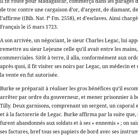
Il fit route pour Madagascar, commerça dans les parages d
de troc contre une cargaison d’or, d’argent, de diamant, de
l’affirme ((Bib. Nat. f° Fm. 2558), et d’esclaves. Ainsi chargé
Français le i5 mars 1723.
A son arrivée, un négociant, le sieur Charles Legac, lui ap
remettre au sieur Lejeune celle qu’il avait entre les mains
commerciales. Sitôt à terre, il alla, conformément aux ord
après quoi, il fit visiter ses noirs par Legac, un médecin e
la vente en fut autorisée.
Burke se préparait à réaliser les gros bénéfices qu’il escompt
arrêter par ordre du gouverneur, et mener prisonnier à b
Tilly. Deux garnisons, comprenant un sergent, un caporal e
et à la factorerie de Legac. Burke affirma par la suite que,
furent abandonnés aux soldats et à ses « ennemis » ; on sais
ses factures, bref tous ses papiers de bord avec ses instru