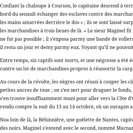
Confiant la chaloupe à Courson, le capitaine descend à terr
bord du senault échanger des esclaves contre des marchand
les mains amarrées derrière le dos » ; ils se sont laissé 
les marchandises à trois lieues de là. « Le sieur Maginel fit
ne fut pas possible ; il s’exposa parmy une bande de vollers
il resta un jour et demy parmy eux. Voyant qu’il ne pouvoit 
Entre temps, six captifs sont morts, et une négresse a été
contre un lot de marchandises propres à réassortir la car
Au cours de la révolte, les nègres ont réussi à couper les câ
petites ancres de toue ; on s’en sert pour draguer le fonds
s’en trouve insuffisamment muni pour aller vers la Côte d’O
rendu compte la nuit du 13 au 14 octobre, où un ouragan a f
Noa loin de là, la Béhinniêre, une goélette de Nantes, capit
des noirs. Maginel s’entend avec le second, nommé Macnam