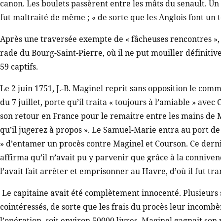
canon. Les boulets passèrent entre les mâts du senault. Un
fut maltraité de même ; « de sorte que les Anglois font un 
Après une traversée exempte de « fâcheuses rencontres », et
rade du Bourg-Saint-Pierre, où il ne put mouiller définitiv
59 captifs.
Le 2 juin 1751, J.-B. Maginel reprit sans opposition le co
du 7 juillet, porte qu’il traita « toujours à l’amiable » avec
son retour en France pour le remaitre entre les mains de M
qu’il jugerez à propos ». Le Samuel-Marie entra au port d
» d’entamer un procès contre Maginel et Courson. Ce derni
affirma qu’il n’avait pu y parvenir que grâce à la conniven
l’avait fait arrêter et emprisonner au Havre, d’où il fut tr
Le capitaine avait été complètement innocenté. Plusieurs 
cointéressés, de sorte que les frais du procès leur incombè
l’opération, soit environ 50000 livres. Maginel gagnait son 