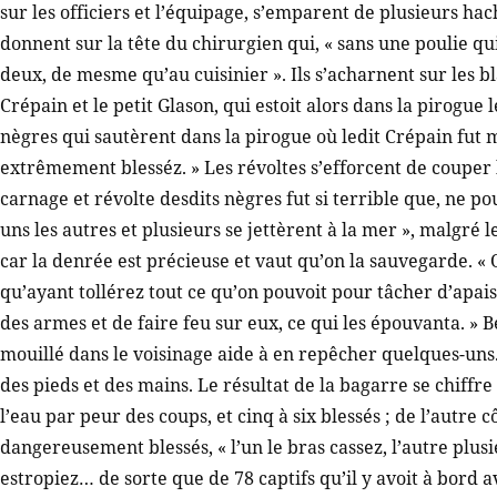
sur les officiers et l’équipage, s’emparent de plusieurs ha
donnent sur la tête du chirurgien qui, « sans une poulie qui
deux, de mesme qu’au cuisinier ». Ils s’acharnent sur les b
Crépain et le petit Glason, qui estoit alors dans la pirogue 
nègres qui sautèrent dans la pirogue où ledit Crépain fut m
extrêmement blesséz. » Les révoltes s’efforcent de couper l
carnage et révolte desdits nègres fut si terrible que, ne po
uns les autres et plusieurs se jettèrent à la mer », malgré
car la denrée est précieuse et vaut qu’on la sauvegarde. « 
qu’ayant tollérez tout ce qu’on pouvoit pour tâcher d’apaise
des armes et de faire feu sur eux, ce qui les épouvanta. » B
mouillé dans le voisinage aide à en repêcher quelques-uns.
des pieds et des mains. Le résultat de la bagarre se chiffre
l’eau par peur des coups, et cinq à six blessés ; de l’autre 
dangereusement blessés, « l’un le bras cassez, l’autre plusi
estropiez… de sorte que de 78 captifs qu’il y avoit à bord av