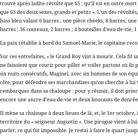
trouvé après ladite révolte que 65 ; qu’il est en outre mor
que 63 des deux sexes, grands et petits ». L’un des révolt
bass bleu valant 6 barres ; une pièce cheeks, 8 barres; une
barres ; 36 couteaux, 2 barres ; 4 bouteilles d’eau-de-vie, 1
La paix rétablie à bord du Samuel-Marie, le capitaine rec
Sur ces entrefaites, « le Grand Roy vint à mourir. Cela fit
ne faisoient que courir pour piller et voiler partout où ils
six nuits consécutifs, Maginel, avec six hommes de son équi
côte, pour défendre ses marchandises qu’on cherche à lui vo
rembarquer dans sa chaloupe : pour y réussir, il doit prie
encore une ancre d’eau-de-vie et deux boucauts de denrée
II mène sa chaloupe à deux lieues de là, et, le 1er octobre,
territoire du « seigneur Augustin ». Une pirogue vient à lu
parler, ce qui fut impossible. Je restai à faire le quart jus