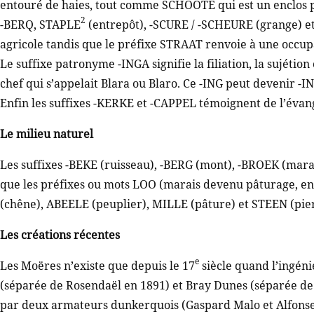
entouré de haies, tout comme SCHOOTE qui est un enclos pal
2
-BERQ, STAPLE
(entrepôt), -SCURE / -SCHEURE (grange) e
agricole tandis que le préfixe STRAAT renvoie à une occup
Le suffixe patronyme -INGA signifie la filiation, la sujéti
chef qui s’appelait Blara ou Blaro. Ce -ING peut devenir 
Enfin les suffixes -KERKE et -CAPPEL témoignent de l’évang
Le milieu naturel
Les suffixes -BEKE (ruisseau), -BERG (mont), -BROEK (mara
que les préfixes ou mots LOO (marais devenu pâturage, ent
(chêne), ABEELE (peuplier), MILLE (pâture) et STEEN (pier
Les créations récentes
e
Les Moëres n’existe que depuis le 17
siècle quand l’ingéni
(séparée de Rosendaël en 1891) et Bray Dunes (séparée de
par deux armateurs dunkerquois (Gaspard Malo et Alfonse 