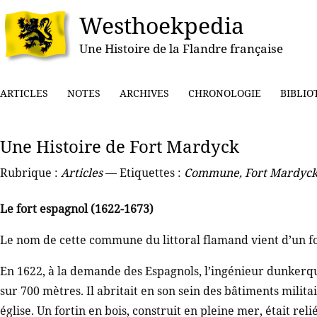
Westhoekpedia
Une Histoire de la Flandre française
ARTICLES
NOTES
ARCHIVES
CHRONOLOGIE
BIBLIO
Une Histoire de Fort Mardyck
Rubrique :
Articles
— Etiquettes :
Commune
,
Fort Mardyc
Le fort espagnol (1622-1673)
Le nom de cette commune du littoral flamand vient d’un for
En 1622, à la demande des Espagnols, l’ingénieur dunkerqu
sur 700 mètres. Il abritait en son sein des bâtiments milita
église. Un fortin en bois, construit en pleine mer, était relié