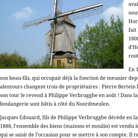
ava
nou
Hor
fait
1808
d’Ho
rout
En 1
son beau-fils, qui occupait déjà la fonction de meunier dep
alentours changent trois de propriétaires : Pierre Bertein l
son tour le revend à Philippe Verbrugghe en août ! Dans la
boulangerie sont bâtis à côté du Noordmeulen.
Jacques Edouard, fils de Philippe Verbrugghe décède en la
1888, l’ensemble des biens (maisons et moulin) est vend
qui se saisit de l’occasion pour se mettre à son compte. I