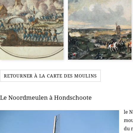
RETOURNER À LA CARTE DES MOULINS
Le Noordmeulen à Hondschoote
le 
mou
du m