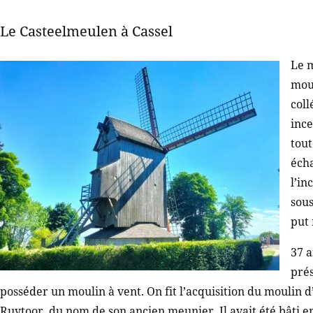
Le Casteelmeulen à Cassel
Le m
moul
coll
ince
tout
éch
l’in
sous
put 
37 a
prés
posséder un moulin à vent. On fit l’acquisition du moulin
Ruytoor, du nom de son ancien meunier. Il avait été bâti