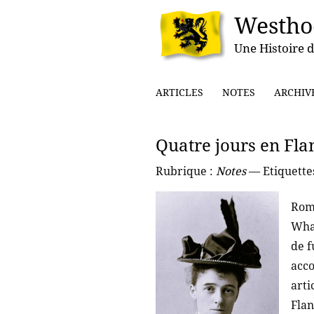
Westho
Une Histoire d
ARTICLES
NOTES
ARCHIV
Quatre jours en Fla
Rubrique :
Notes
— Etiquette
Roma
Whar
de f
acco
arti
Flan