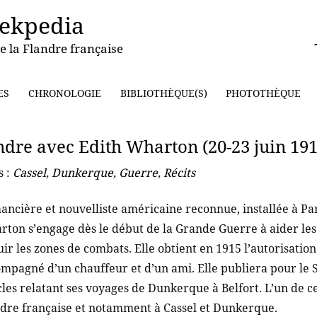
ekpedia
e la Flandre française
ES
CHRONOLOGIE
BIBLIOTHÈQUE(S)
PHOTOTHÈQUE
ndre avec Edith Wharton (20-23 juin 191
s :
Cassel
,
Dunkerque
,
Guerre
,
Récits
ncière et nouvelliste américaine reconnue, installée à Par
ton s’engage dès le début de la Grande Guerre à aider les 
uir les zones de combats. Elle obtient en 1915 l’autorisatio
mpagné d’un chauffeur et d’un ami. Elle publiera pour le 
cles relatant ses voyages de Dunkerque à Belfort. L’un de c
dre française et notamment à Cassel et Dunkerque.