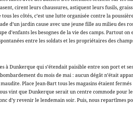
ent, cirent leurs chaussures, astiquent leurs fusils, graisse
e tous les côtés, c’est une lutte organisée contre la poussièr
sade d’un jardin cause avec une jeune fille au milieu des r
e d’enfants les besognes de la vie des camps. Partout on es
pontanées entre les soldats et les propriétaires des champs
es à Dunkerque qui s’étendait paisible entre son port et ses 
bombardement du mois de mai : aucun dégât n’était appare
udite. Place Jean-Bart tous les magasins étaient fermés e
e nous vint que Dunkerque serait un centre commode pour l
nc d’y revenir le lendemain soir. Puis, nous repartîmes po