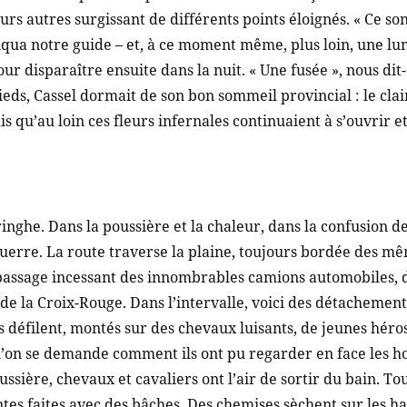
eurs autres surgissant de différents points éloignés. « Ce 
liqua notre guide – et, à ce moment même, plus loin, une l
r disparaître ensuite dans la nuit. « Une fusée », nous dit
ieds, Cassel dormait de son bon sommeil provincial : le clair 
dis qu’au loin ces fleurs infernales continuaient à s’ouvrir
inghe. Dans la poussière et la chaleur, dans la confusion de 
uerre. La route traverse la plaine, toujours bordée des m
 passage incessant des innombrables camions automobiles, 
e la Croix-Rouge. Dans l’intervalle, voici des détachements 
s défilent, montés sur des chevaux luisants, de jeunes héro
 qu’on se demande comment ils ont pu regarder en face les ho
ssière, chevaux et cavaliers ont l’air de sortir du bain. Tou
tes faites avec des bâches. Des chemises sèchent sur les hai