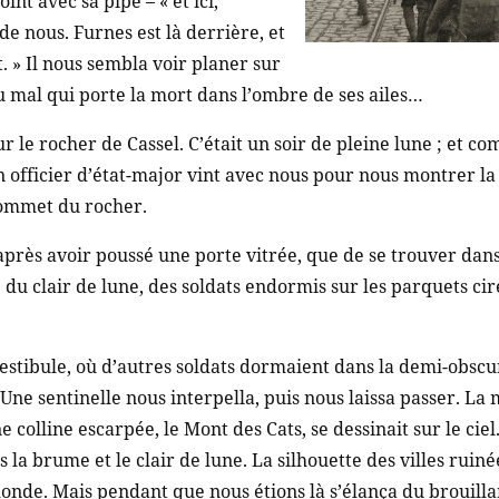
nt avec sa pipe – « et ici,
e nous. Furnes est là derrière, et
 » Il nous sembla voir planer sur
du mal qui porte la mort dans l’ombre de ses ailes…
le rocher de Cassel. C’était un soir de pleine lune ; et com
 un officier d’état-major vint avec nous pour nous montrer l
sommet du rocher.
près avoir poussé une porte vitrée, que de se trouver dans 
du clair de lune, des soldats endormis sur les parquets ciré
tibule, où d’autres soldats dormaient dans la demi-obscurit
Une sentinelle nous interpella, puis nous laissa passer. La 
e colline escarpée, le Mont des Cats, se dessinait sur le ciel
 la brume et le clair de lune. La silhouette des villes ruinée
onde. Mais pendant que nous étions là s’élança du brouilla