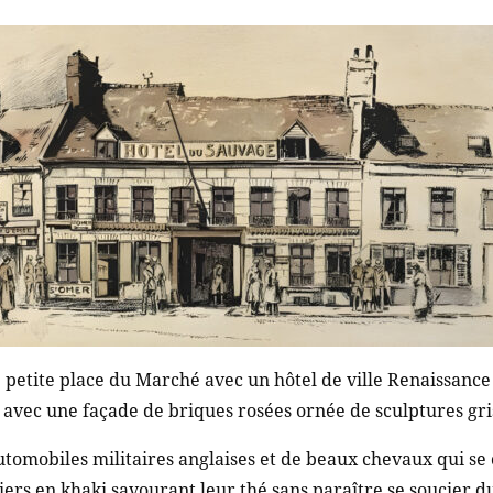
e petite place du Marché avec un hôtel de ville Renaissance d
 avec une façade de briques rosées ornée de sculptures gri
tomobiles militaires anglaises et de beaux chevaux qui se
ciers en khaki savourant leur thé sans paraître se soucier d