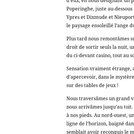
d’eux, en nous désignant un poi
Poperinghe, juste au-dessous d
Ypres et Dixmude et Nieuport.
le paysage ensoleillé l’ange 
Plus tard nous remontâmes sur 
droit de sortir seuls la nuit,
du ci-devant casino, tout au 
Sensation vraiment étrange, a
d’apercevoir, dans le mystère 
sur des tables de jeux !
Nous traversâmes un grand ves
nous arrivâmes jusqu’au toit. 
à nos pieds. Au nord-ouest, un
ligne de l’horizon, baigné dans
semblait avoir reconquis le m