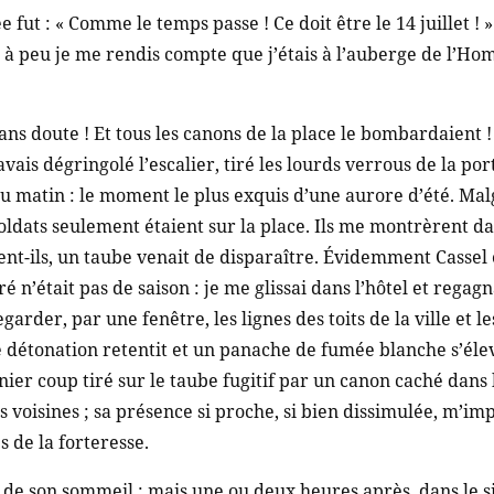
fut : « Comme le temps passe ! Ce doit être le 14 juillet ! 
 à peu je me rendis compte que j’étais à l’auberge de l’Ho
sans doute ! Et tous les canons de la place le bombardaient ! 
avais dégringolé l’escalier, tiré les lourds verrous de la port
du matin : le moment le plus exquis d’une aurore d’été. Malg
dats seulement étaient sur la place. Ils me montrèrent dan
nt-ils, un taube venait de disparaître. Évidemment Cassel é
é n’était pas de saison : je me glissai dans l’hôtel et reg
egarder, par une fenêtre, les lignes des toits de la ville et 
e détonation retentit et un panache de fumée blanche s’élev
rnier coup tiré sur le taube fugitif par un canon caché dans 
s voisines ; sa présence si proche, si bien dissimulée, m’i
s de la forteresse.
de son sommeil ; mais une ou deux heures après, dans le si